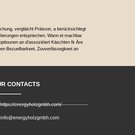
chung, vergläicht Präisser, a berücksichtegt
fizéierungen entspriechen. Wann et machbar
optiounen an d’assoziéiert Käschten fir Äre
deen Bezuelbarkeet, Zouverlässegkeet an
UR CONTACTS
https://energyholzgmbh.com/
info@energyholzgmbh.com