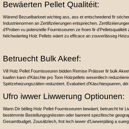
Bewäerten Pellet Qualitéit:
Wärend Bezuelbarkeet wichteg ass, ass et entscheedend fir sécherzes
Industrienormen an Zertifizéierungen entspriechen. Zertifizéierunge
d’Proben vu potenzielle Fournisseuren ze froen fir d’Pelletsqualitéi
héichwäerteg Holz Pellets wäert zu efficace an zouverlässeg Heiz
Betruecht Bulk Akeef:
Vill Holz Pellet Fournisseuren bidden Remise Präisser fir bulk Akee
kaafen kann d’Käschte pro Tonn Holzpellets wesentlech reduzéiere
Spëtzeheizungszäiten reduzéiert. Evaluéiert d’Käschtespueren, dé
Ufro iwwer Liwwerung Optiounen:
Wann Dir bëlleg Holz Pellet Fournisseuren bewäert, betruecht hir L
bestëmmte Bestellungsgréissten oder bannent spezifesche geograp
Gesamtbudget. Zousätzlech, frot Iech iwwer d’Liwwerpläng a suergt d