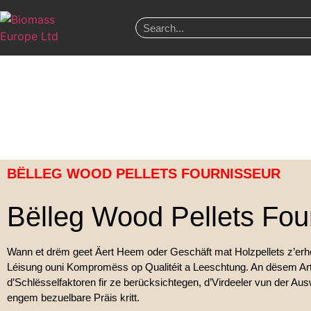
BËLLEG WOOD PELLETS FOURNISSEUR
Bëlleg Wood Pellets Fou
Wann et drëm geet Äert Heem oder Geschäft mat Holzpellets z’erhë
Léisung ouni Kompromëss op Qualitéit a Leeschtung. An dësem Artik
d’Schlësselfaktoren fir ze berücksichtegen, d’Virdeeler vun der Aus
engem bezuelbare Präis kritt.