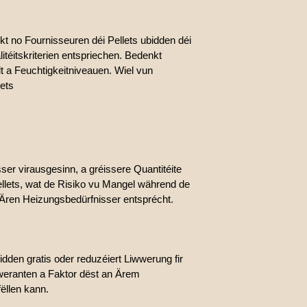
kt no Fournisseuren déi Pellets ubidden déi
itéitskriterien entspriechen. Bedenkt
lt a Feuchtigkeitniveauen. Wiel vun
ets
ser virausgesinn, a gréissere Quantitéite
llets, wat de Risiko vu Mangel während de
 Ären Heizungsbedürfnisser entsprécht.
dden gratis oder reduzéiert Liwwerung fir
weranten a Faktor dëst an Ärem
ëllen kann.