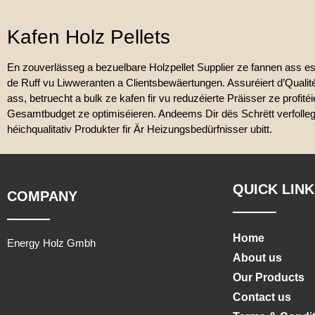
Kafen Holz Pellets
En zouverlässeg a bezuelbare Holzpellet Supplier ze fannen ass esse
de Ruff vu Liwweranten a Clientsbewäertungen. Assuréiert d’Qualité
ass, betruecht a bulk ze kafen fir vu reduzéierte Präisser ze profi
Gesamtbudget ze optimiséieren. Andeems Dir dës Schrëtt verfolleg
héichqualitativ Produkter fir Är Heizungsbedürfnisser ubitt.
QUICK LINK
COMPANY
Home
Energy Holz Gmbh
About us
Our Products
Contact us