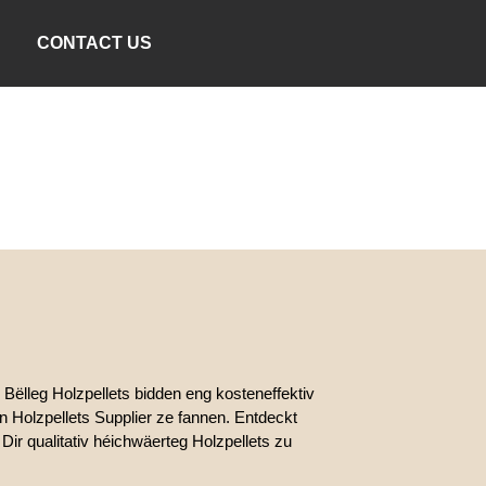
CONTACT US
ëlleg Holzpellets bidden eng kosteneffektiv
n Holzpellets Supplier ze fannen. Entdeckt
Dir qualitativ héichwäerteg Holzpellets zu