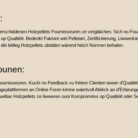
:
rschiddenen Holzpellets Fournisseuren ze vergläichen. Sich no Fou
p Qualitéit. Bedenkt Faktore wéi Pelletart, Zertifizéierung, Liwwerk
en déi bëlleg Holzpellets ubidden wärend héich Normen behalen.
ounen:
ournisseuren. Kuckt no Feedback vu fréiere Clienten iwwer d’Qualité
ngsplattformen an Online Foren kënne wäertvoll Abléck an d’Erfarun
uelbar Holzpellets ze liwweren ouni Kompromëss op Qualitéit oder Se